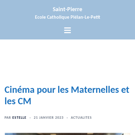
Aller
Saint-Pierre
au
Ecole Catholique Plélan-Le-Petit
contenu
Ouvrir/fermer
le
menu
Cinéma pour les Maternelles et
les CM
PAR
ESTELLE
21 JANVIER 2023
ACTUALITES