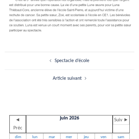
Navigation
Spectacle d’école
d’article
Article suivant
juin 2026
◄
Suiv ►
Préc
dim
lun
mar
mer
jeu
ven
sam