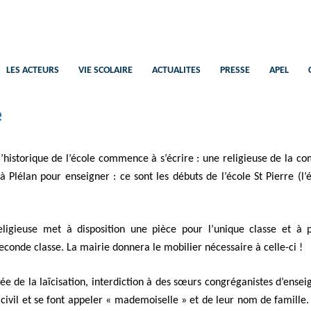
Saint-Pierre
Ecole Catholique Plélan-Le-Petit
LES ACTEURS
VIE SCOLAIRE
ACTUALITES
PRESSE
APEL
e
’historique de l’école commence à s’écrire : une religieuse de la c
 à Plélan pour enseigner : ce sont les débuts de l’école St Pierre (l’
igieuse met à disposition une pièce pour l’unique classe et à 
conde classe. La mairie donnera le mobilier nécessaire à celle-ci !
née de la laïcisation, interdiction à des sœurs congréganistes d’enseig
 civil et se font appeler « mademoiselle » et de leur nom de famille