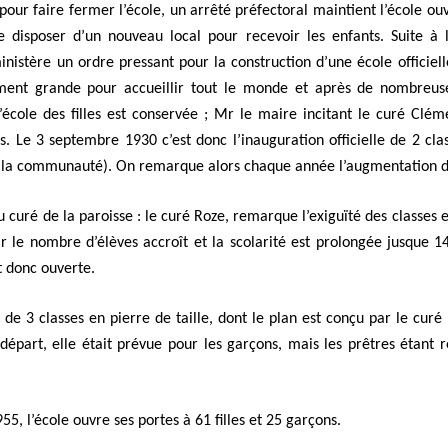
s pour faire fermer l’école, un arrêté préfectoral maintient l’école ou
disposer d’un nouveau local pour recevoir les enfants. Suite à l
nistère un ordre pressant pour la construction d’une école officielle
mment grande pour accueillir tout le monde et après de nombreuse
l’école des filles est conservée ; Mr le maire incitant le curé Clém
 Le 3 septembre 1930 c’est donc l’inauguration officielle de 2 clas
e la communauté). On remarque alors chaque année l’augmentation d
 curé de la paroisse : le curé Roze, remarque l’exiguïté des classes e
ar le nombre d’élèves accroît et la scolarité est prolongée jusque 1
t donc ouverte.
de 3 classes en pierre de taille, dont le plan est conçu par le curé
départ, elle était prévue pour les garçons, mais les prêtres étant r
5, l’école ouvre ses portes à 61 filles et 25 garçons.