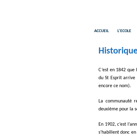
Aller
au
contenu
ACCUEIL
L’ECOLE
Historiqu
C’est en 1842 que l
du St Esprit arrive
encore ce nom).
La communauté rel
deuxième pour la se
En 1902, c’est l’an
s’habillent donc en