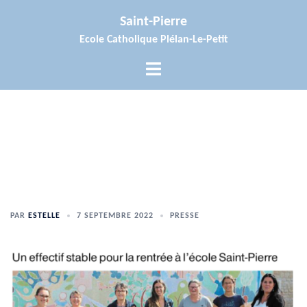
Aller
Saint-Pierre
au
Ecole Catholique Plélan-Le-Petit
contenu
Ouvrir/fermer
le
menu
PAR
ESTELLE
7 SEPTEMBRE 2022
PRESSE