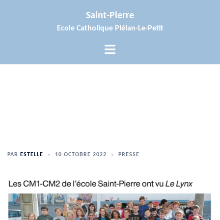
Aller
Saint-Pierre
au
Ecole Catholique Plélan-Le-Petit
contenu
Ouvrir/fermer
le
menu
PAR
ESTELLE
10 OCTOBRE 2022
PRESSE