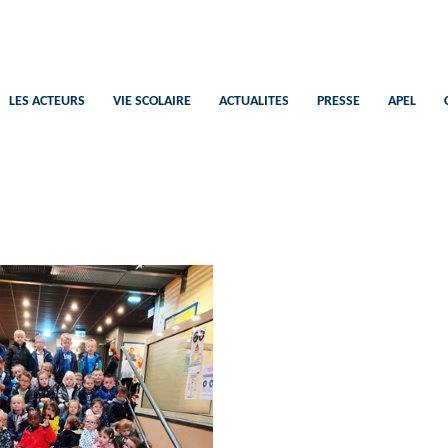
Saint-Pierre
Ecole Catholique Plélan-Le-Petit
LES ACTEURS
VIE SCOLAIRE
ACTUALITES
PRESSE
APEL