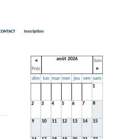
CONTACT
Inscription
août 2026
◄
Suiv
Préc
►
dim
lun
mar
mer
jeu
ven
sam
1
8
2
3
4
5
6
7
9
10
11
12
13
14
15