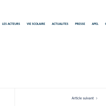
Saint-Pierre
Ecole Catholique Plélan-Le-Petit
LES ACTEURS
VIE SCOLAIRE
ACTUALITES
PRESSE
APEL
Article suivant