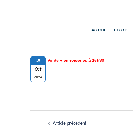
Aller
au
contenu
ACCUEIL
L’ECOLE
Vente viennoiseries à 16h30
18
Oct
2024
Navigation
Article précédent
d’article