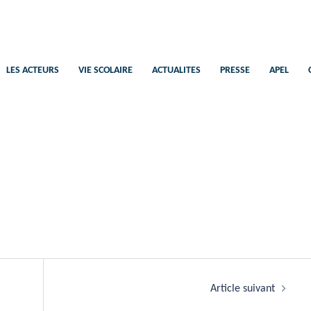
Saint-Pierre
Ecole Catholique Plélan-Le-Petit
LES ACTEURS
VIE SCOLAIRE
ACTUALITES
PRESSE
APEL
Article suivant