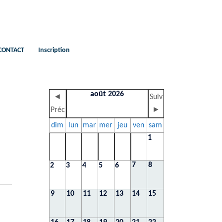
CONTACT
Inscription
août 2026
◄
Suiv
Préc
►
dim
lun
mar
mer
jeu
ven
sam
1
7
8
2
3
4
5
6
9
10
11
12
13
14
15