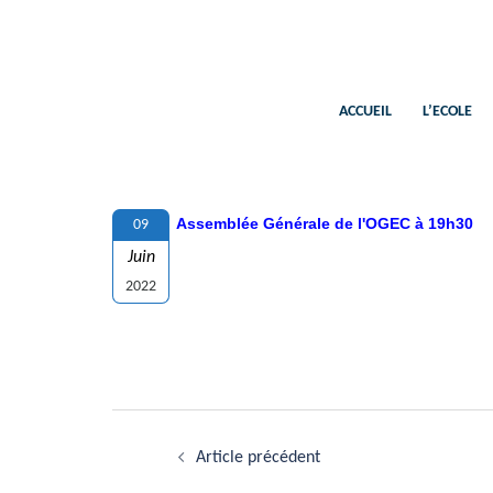
Aller
au
contenu
ACCUEIL
L’ECOLE
Assemblée Générale de l'OGEC à 19h30
09
Juin
2022
Navigation
Article précédent
d’article