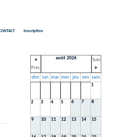
CONTACT
Inscription
août 2026
◄
Suiv
Préc
►
dim
lun
mar
mer
jeu
ven
sam
1
6
7
8
2
3
4
5
9
10
11
12
13
14
15