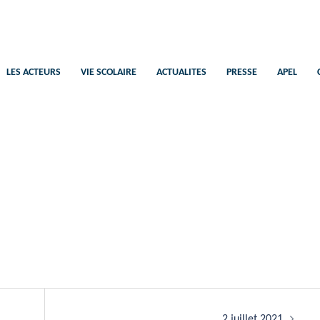
Saint-Pierre
Ecole Catholique Plélan-Le-Petit
LES ACTEURS
VIE SCOLAIRE
ACTUALITES
PRESSE
APEL
2 juillet 2021