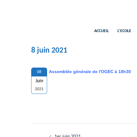
Aller
au
contenu
ACCUEIL
L’ECOLE
8 juin 2021
Assemblée générale de l'OGEC à 18h30
08
Juin
2021
Navigation
1er juin 2021