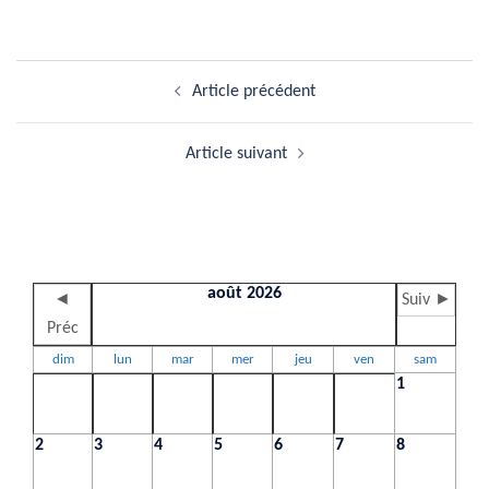
Navigation
Article précédent
d’article
Article suivant
août 2026
◄
Suiv ►
Préc
dim
lun
mar
mer
jeu
ven
sam
1
2
3
4
5
6
7
8