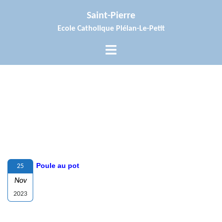
Aller
Saint-Pierre
au
Ecole Catholique Plélan-Le-Petit
contenu
Ouvrir/fermer
le
menu
Poule au pot
25
Nov
2023