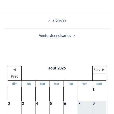
Navigation
à 20h00
d’article
Vente viennoiseries
août 2026
◄
Suiv ►
Préc
dim
lun
mar
mer
jeu
ven
sam
1
7
8
2
3
4
5
6