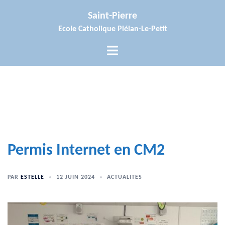
Aller
Saint-Pierre
au
Ecole Catholique Plélan-Le-Petit
contenu
Ouvrir/fermer
le
menu
Permis Internet en CM2
PAR
ESTELLE
12 JUIN 2024
ACTUALITES