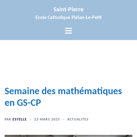
Aller
Saint-Pierre
au
Ecole Catholique Plélan-Le-Petit
contenu
Ouvrir/fermer
le
menu
Semaine des mathématiques
en GS-CP
PAR
ESTELLE
23 MARS 2025
ACTUALITES