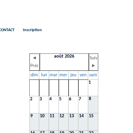
CONTACT
Inscription
août 2026
◄
Suiv
Préc
►
dim
lun
mar
mer
jeu
ven
sam
1
8
2
3
4
5
6
7
9
10
11
12
13
14
15