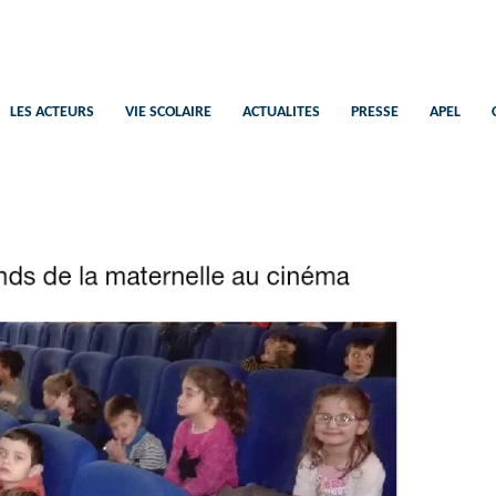
Saint-Pierre
Ecole Catholique Plélan-Le-Petit
LES ACTEURS
VIE SCOLAIRE
ACTUALITES
PRESSE
APEL