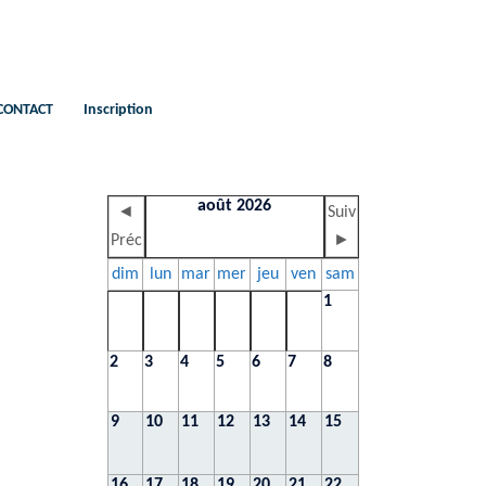
CONTACT
Inscription
août 2026
◄
Suiv
Préc
►
dim
lun
mar
mer
jeu
ven
sam
1
2
3
4
5
6
7
8
9
10
11
12
13
14
15
16
17
18
19
20
21
22