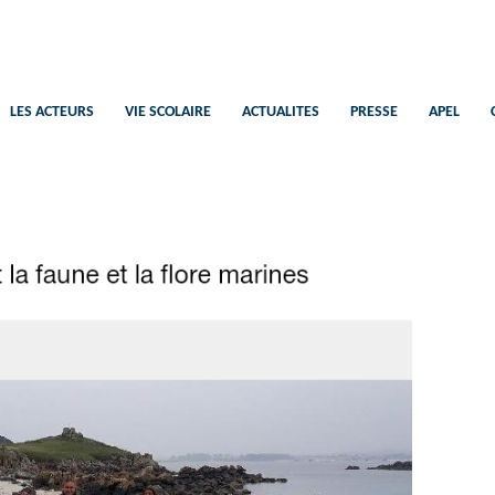
Saint-Pierre
Ecole Catholique Plélan-Le-Petit
LES ACTEURS
VIE SCOLAIRE
ACTUALITES
PRESSE
APEL