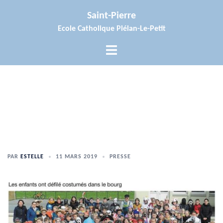
Aller
Saint-Pierre
au
Ecole Catholique Plélan-Le-Petit
contenu
Ouvrir/fermer
le
menu
PAR
ESTELLE
11 MARS 2019
PRESSE