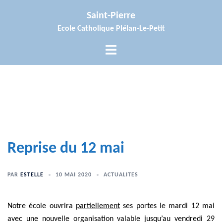
Aller
Saint-Pierre
au
Ecole Catholique Plélan-Le-Petit
contenu
Ouvrir/fermer
le
menu
Reprise du 12 mai
PAR
ESTELLE
10 MAI 2020
ACTUALITES
Notre école ouvrira
partiellement
ses portes le mardi 12 mai
avec une nouvelle organisation valable jusqu’au vendredi 29