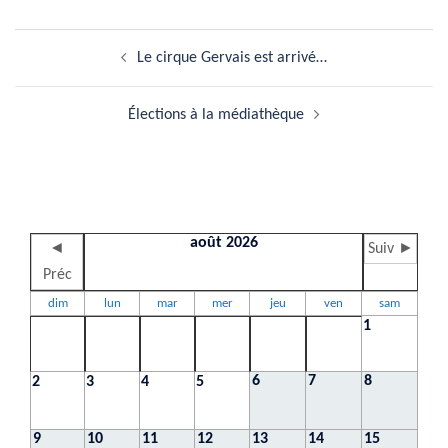
Navigation
Le cirque Gervais est arrivé…
d’article
Élections à la médiathèque
août 2026
◄
Suiv ►
Préc
dim
lun
mar
mer
jeu
ven
sam
1
6
7
8
2
3
4
5
9
10
11
12
13
14
15