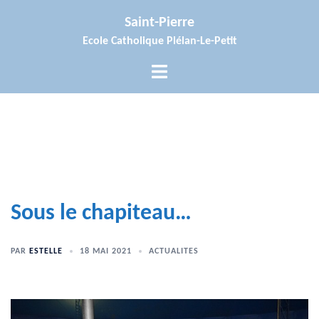
Aller
Saint-Pierre
au
Ecole Catholique Plélan-Le-Petit
contenu
Ouvrir/fermer
le
menu
Sous le chapiteau…
PAR
ESTELLE
18 MAI 2021
ACTUALITES