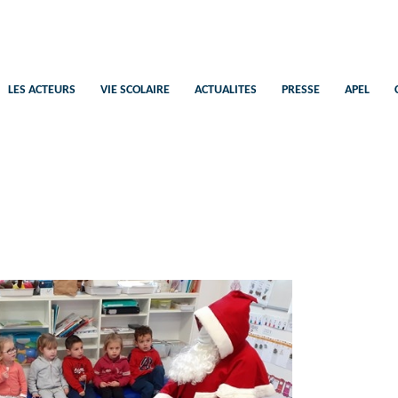
Saint-Pierre
Ecole Catholique Plélan-Le-Petit
LES ACTEURS
VIE SCOLAIRE
ACTUALITES
PRESSE
APEL