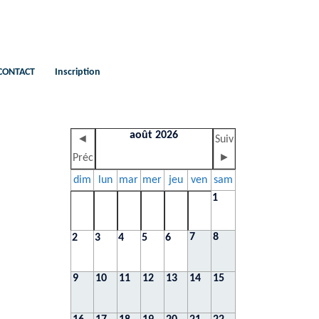
CONTACT
Inscription
août 2026
◄
Suiv
Préc
►
dim
lun
mar
mer
jeu
ven
sam
1
7
8
2
3
4
5
6
9
10
11
12
13
14
15