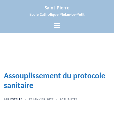
Aller
Saint-Pierre
au
Ecole Catholique Plélan-Le-Petit
contenu
Ouvrir/fermer
le
menu
Assouplissement du protocole
sanitaire
PAR
ESTELLE
12 JANVIER 2022
ACTUALITES