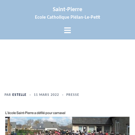
Aller
Saint-Pierre
au
Ecole Catholique Plélan-Le-Petit
contenu
Ouvrir/fermer
le
menu
PAR
ESTELLE
11 MARS 2022
PRESSE