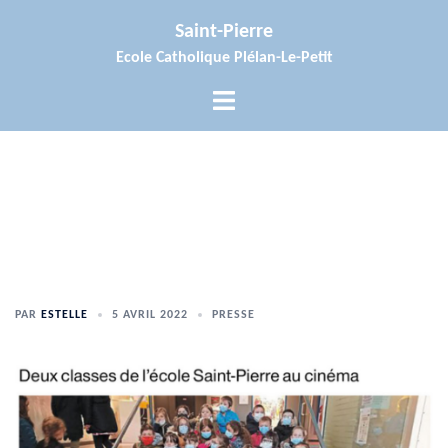
Aller
Saint-Pierre
au
Ecole Catholique Plélan-Le-Petit
contenu
Ouvrir/fermer
le
menu
PAR
ESTELLE
5 AVRIL 2022
PRESSE