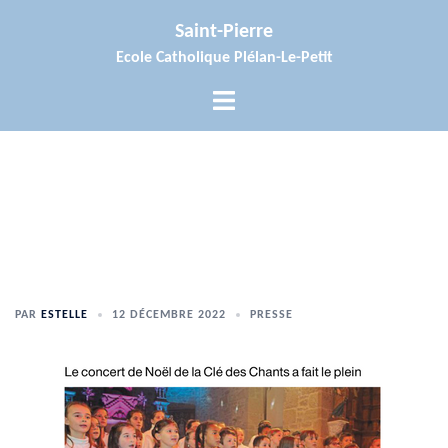
Aller
Saint-Pierre
au
Ecole Catholique Plélan-Le-Petit
contenu
Ouvrir/fermer
le
menu
PAR
ESTELLE
12 DÉCEMBRE 2022
PRESSE