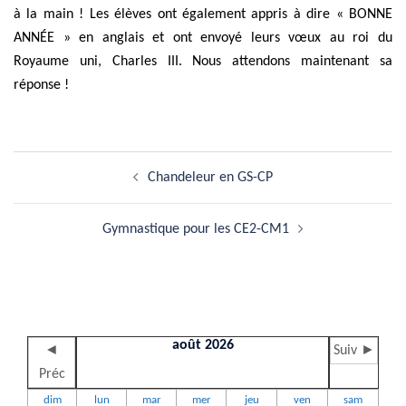
à la main ! Les élèves ont également appris à dire « BONNE
ANNÉE » en anglais et ont envoyé leurs vœux au roi du
Royaume uni, Charles III. Nous attendons maintenant sa
réponse !
Navigation
Chandeleur en GS-CP
d’article
Gymnastique pour les CE2-CM1
août 2026
◄
Suiv ►
Préc
dim
lun
mar
mer
jeu
ven
sam