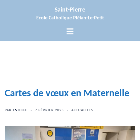
Aller
Saint-Pierre
au
Ecole Catholique Plélan-Le-Petit
contenu
Ouvrir/fermer
le
menu
Cartes de vœux en Maternelle
PAR
ESTELLE
7 FÉVRIER 2025
ACTUALITES