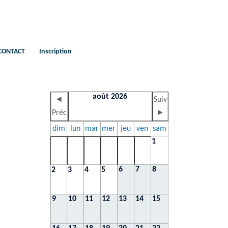
CONTACT
Inscription
août 2026
◄
Suiv
Préc
►
dim
lun
mar
mer
jeu
ven
sam
1
6
7
8
2
3
4
5
9
10
11
12
13
14
15