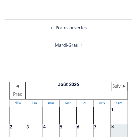
Navigation
Portes ouvertes
d’article
Mardi-Gras
août 2026
◄
Suiv ►
Préc
dim
lun
mar
mer
jeu
ven
sam
1
8
2
3
4
5
6
7