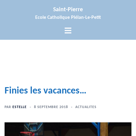
Aller
Saint-Pierre
au
Ecole Catholique Plélan-Le-Petit
contenu
Ouvrir/fermer
le
menu
Finies les vacances…
PAR
ESTELLE
8 SEPTEMBRE 2018
ACTUALITES