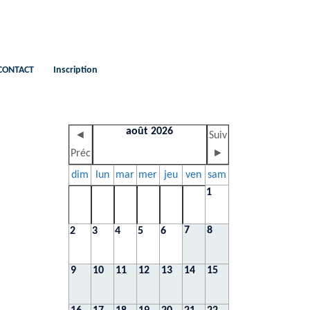
CONTACT
Inscription
août 2026
◄
Suiv
Préc
►
dim
lun
mar
mer
jeu
ven
sam
1
7
8
2
3
4
5
6
9
10
11
12
13
14
15