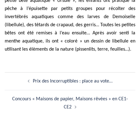
petite bête aquatique « Ursule », les enfants ont pratiqué la
pêche à l’épuisette par petits groupes pour récolter des
invertébrés aquatiques comme des larves de Demoiselle
(libellule), des têtards de crapaud, des gerris… Toutes les petites
bêtes ont été remises à l’eau ensuite… Après avoir senti la
menthe aquatique, ils ont « coloré » un dessin de libellule en
utilisant les élèments de la nature (pissenlits, terre, feuilles…).
Navigation
Prix des Incorruptibles : place au vote…
d’article
Concours « Maisons de papier, Maisons rêvées » en CE1-
CE2