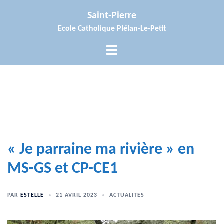
Aller
Saint-Pierre
au
Ecole Catholique Plélan-Le-Petit
contenu
Ouvrir/fermer
le
menu
« Je parraine ma rivière » en
MS-GS et CP-CE1
PAR
ESTELLE
21 AVRIL 2023
ACTUALITES