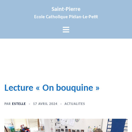
Aller
Saint-Pierre
au
Ecole Catholique Plélan-Le-Petit
contenu
Ouvrir/fermer
le
menu
Lecture « On bouquine »
PAR
ESTELLE
17 AVRIL 2024
ACTUALITES