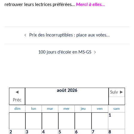
retrouver leurs lectrices préférées…
Merci à elles…
Navigation
Prix des Incorruptibles : place aux votes…
d’article
100 jours d’école en MS-GS
août 2026
◄
Suiv ►
Préc
dim
lun
mar
mer
jeu
ven
sam
1
2
3
4
5
6
7
8