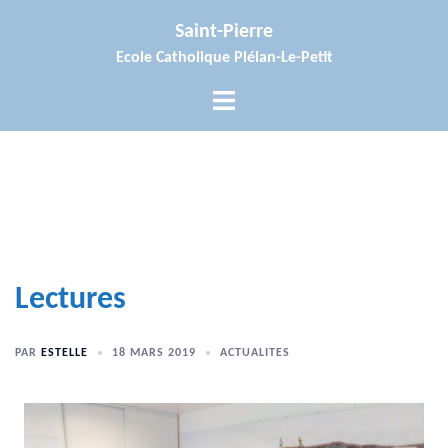
Aller
Saint-Pierre
au
Ecole Catholique Plélan-Le-Petit
contenu
Ouvrir/fermer
le
menu
Lectures
PAR
ESTELLE
18 MARS 2019
ACTUALITES