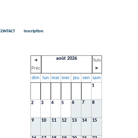
CONTACT
Inscription
août 2026
◄
Suiv
Préc
►
dim
lun
mar
mer
jeu
ven
sam
1
6
7
8
2
3
4
5
9
10
11
12
13
14
15