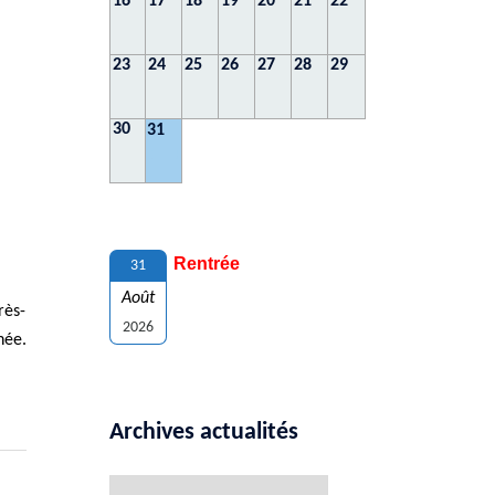
16
17
18
19
20
21
22
23
24
25
26
27
28
29
30
31
Rentrée
31
Août
rès-
2026
née.
Archives actualités