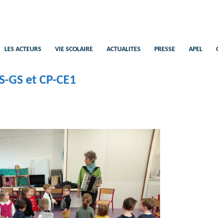
Saint-Pierre
Ecole Catholique Plélan-Le-Petit
LES ACTEURS
VIE SCOLAIRE
ACTUALITES
PRESSE
APEL
S-GS et CP-CE1
S