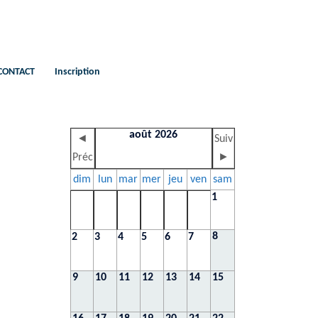
CONTACT
Inscription
août 2026
◄
Suiv
Préc
►
dim
lun
mar
mer
jeu
ven
sam
1
8
2
3
4
5
6
7
9
10
11
12
13
14
15