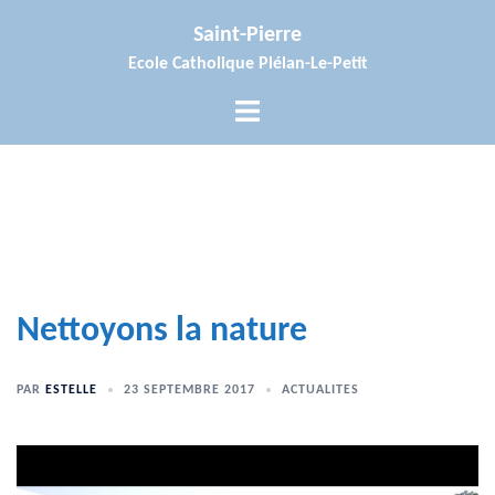
Aller
Saint-Pierre
au
Ecole Catholique Plélan-Le-Petit
contenu
Ouvrir/fermer
le
menu
Nettoyons la nature
PAR
ESTELLE
23 SEPTEMBRE 2017
ACTUALITES