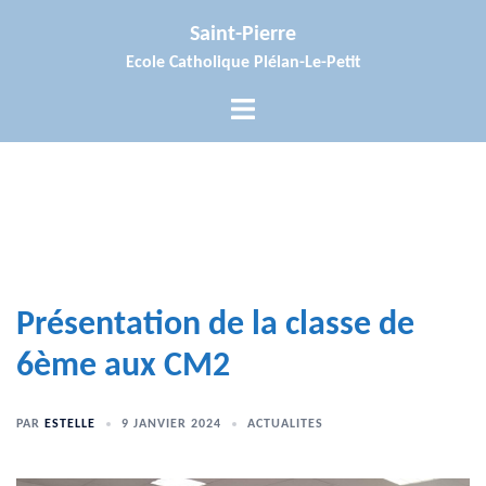
Aller
Saint-Pierre
au
Ecole Catholique Plélan-Le-Petit
contenu
Ouvrir/fermer
le
menu
Présentation de la classe de
6ème aux CM2
PAR
ESTELLE
9 JANVIER 2024
ACTUALITES