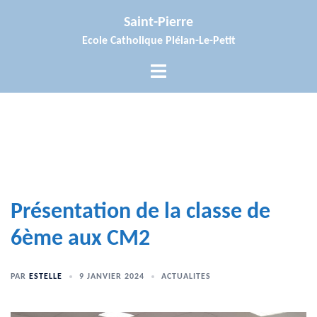
Aller
Saint-Pierre
au
Ecole Catholique Plélan-Le-Petit
contenu
Ouvrir/fermer
le
menu
Présentation de la classe de
6ème aux CM2
PAR
ESTELLE
9 JANVIER 2024
ACTUALITES