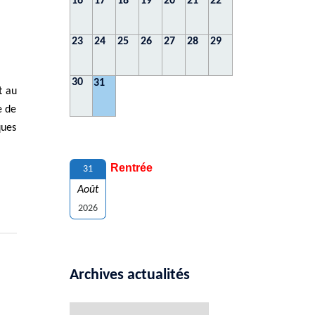
16
17
18
19
20
21
22
23
24
25
26
27
28
29
30
31
t au
e de
ques
Rentrée
31
Août
2026
Archives actualités