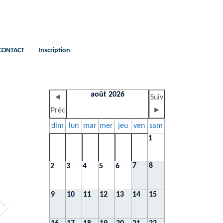
CONTACT
Inscription
août 2026
◄
Suiv
Préc
►
dim
lun
mar
mer
jeu
ven
sam
1
7
8
2
3
4
5
6
9
10
11
12
13
14
15