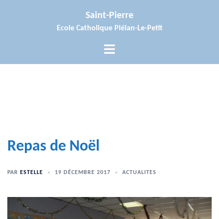
Aller
Saint-Pierre
au
Ecole Catholique Plélan-Le-Petit
contenu
Ouvrir/fermer
le
menu
Repas de Noël
PAR
ESTELLE
19 DÉCEMBRE 2017
ACTUALITES