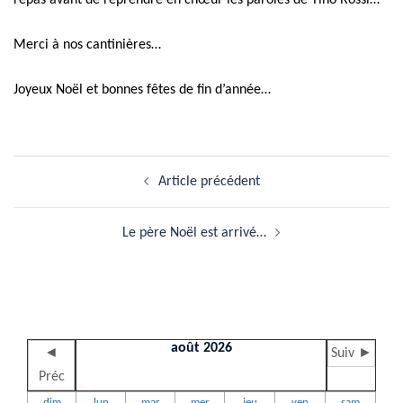
repas avant de reprendre en chœur les paroles de Tino Rossi…
Merci à nos cantinières…
Joyeux Noël et bonnes fêtes de fin d’année…
Navigation
Article précédent
d’article
Le père Noël est arrivé…
août 2026
◄
Suiv ►
Préc
dim
lun
mar
mer
jeu
ven
sam