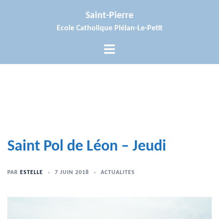
Aller
Saint-Pierre
au
Ecole Catholique Plélan-Le-Petit
contenu
Ouvrir/fermer
le
menu
Saint Pol de Léon – Jeudi
PAR
ESTELLE
7 JUIN 2018
ACTUALITES