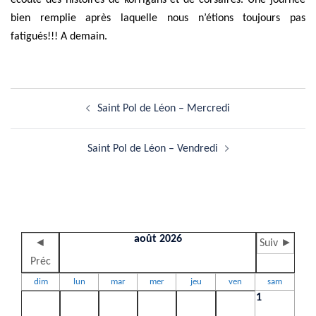
écouté des histoires de korrigans et de corsaires. Une journée
bien remplie après laquelle nous n’étions toujours pas
fatigués!!! A demain.
Navigation
Saint Pol de Léon – Mercredi
d’article
Saint Pol de Léon – Vendredi
août 2026
◄
Suiv ►
Préc
dim
lun
mar
mer
jeu
ven
sam
1