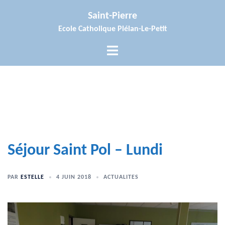
Aller
Saint-Pierre
au
Ecole Catholique Plélan-Le-Petit
contenu
Ouvrir/fermer
le
menu
Séjour Saint Pol – Lundi
PAR
ESTELLE
4 JUIN 2018
ACTUALITES