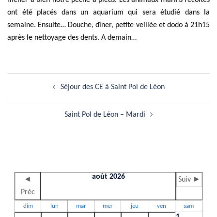
mener à bien notre pêche à pieds. Les animaux marins récoltés
ont été placés dans un aquarium qui sera étudié dans la
semaine. Ensuite… Douche, dîner, petite veillée et dodo à 21h15
après le nettoyage des dents. A demain…
Navigation
Séjour des CE à Saint Pol de Léon
d’article
Saint Pol de Léon – Mardi
août 2026
◄
Suiv ►
Préc
dim
lun
mar
mer
jeu
ven
sam