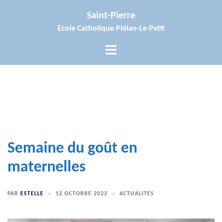
Aller
Saint-Pierre
au
Ecole Catholique Plélan-Le-Petit
contenu
Ouvrir/fermer
le
menu
Semaine du goût en
maternelles
PAR
ESTELLE
12 OCTOBRE 2022
ACTUALITES