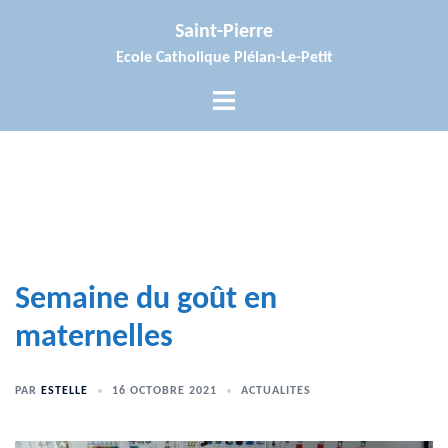
Aller
Saint-Pierre
au
Ecole Catholique Plélan-Le-Petit
contenu
Ouvrir/fermer
le
menu
Semaine du goût en
maternelles
PAR
ESTELLE
16 OCTOBRE 2021
ACTUALITES