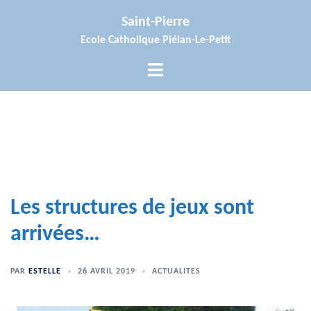
Aller
Saint-Pierre
au
Ecole Catholique Plélan-Le-Petit
contenu
Ouvrir/fermer
le
menu
Les structures de jeux sont
arrivées…
PAR
ESTELLE
26 AVRIL 2019
ACTUALITES