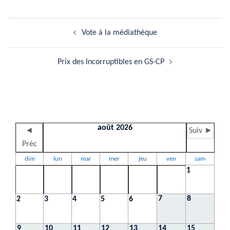
Navigation
Vote à la médiathèque
d’article
Prix des Incorruptibles en GS-CP
août 2026
◄
Suiv ►
Préc
dim
lun
mar
mer
jeu
ven
sam
1
7
8
2
3
4
5
6
9
10
11
12
13
14
15