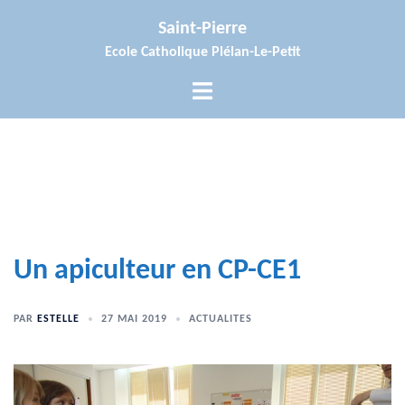
Aller
Saint-Pierre
au
Ecole Catholique Plélan-Le-Petit
contenu
Ouvrir/fermer
le
menu
Un apiculteur en CP-CE1
PAR
ESTELLE
27 MAI 2019
ACTUALITES